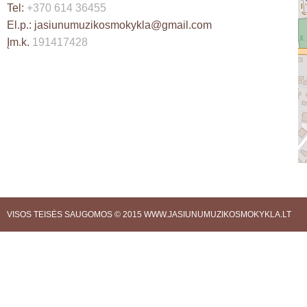
Tel:
+370 614 36455
El.p.:
jasiunumuzikosmokykla@gmail.com
Įm.k.
191417428
VISOS TEISĖS SAUGOMOS © 2015
WWW.JASIUNUMUZIKOSMOKYKLA.LT