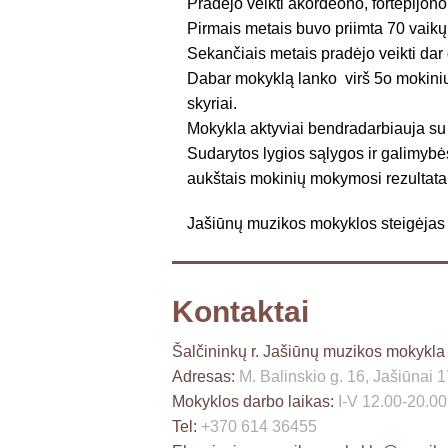
Pradėjo veikti akordeono, fortepijono
Pirmais metais buvo priimta 70 vaikų
Sekančiais metais pradėjo veikti dar d
Dabar mokyklą lanko virš 5o mokinių,
skyriai.
Mokykla aktyviai bendradarbiauja su 
Sudarytos lygios sąlygos ir galimyb
aukštais mokinių mokymosi rezultata
Jašiūnų muzikos mokyklos steigėjas 
Kontaktai
Šalčininkų r. Jašiūnų muzikos mokykla
Adresas:
M. Balinskio g. 16, Jašiūnai 
Mokyklos darbo laikas:
I-V 12.00-20.00
Tel:
+370 614 36455