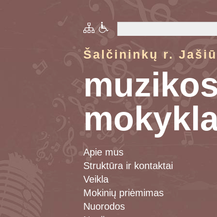
Šalčininkų r. Jaši
muziko
mokykl
Apie mus
Struktūra ir kontaktai
Veikla
Mokinių priėmimas
Nuorodos