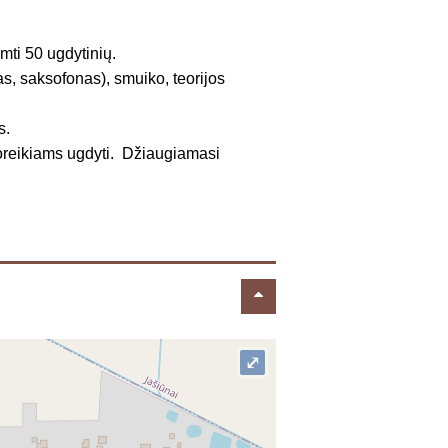
imti 50 ugdytinių.
s, saksofonas), smuiko, teorijos
s.
oreikiams ugdyti. Džiaugiamasi
⤢