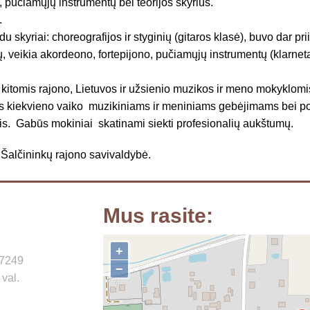
, pučiamųjų instrumentų bei teorijos skyrius.
.
u skyriai: choreografijos ir styginių (gitaros klasė), buvo dar pri
 veikia akordeono, fortepijono, pučiamųjų instrumentų (klarneta
kitomis rajono, Lietuvos ir užsienio muzikos ir meno mokyklomi
ės kiekvieno vaiko muzikiniams ir meniniams gebėjimams bei p
is. Gabūs mokiniai skatinami siekti profesionalių aukštumų.
Šalčininkų rajono savivaldybė.
Mus rasite:
+
17249
−
 val.