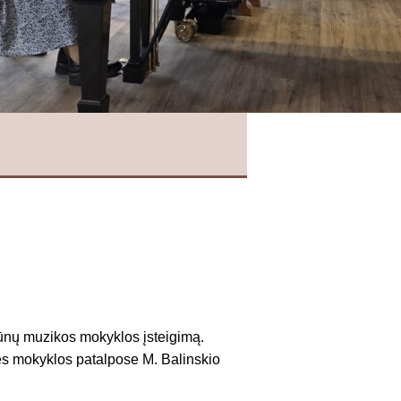
šiūnų muzikos mokyklos įsteigimą.
ės mokyklos patalpose M. Balinskio