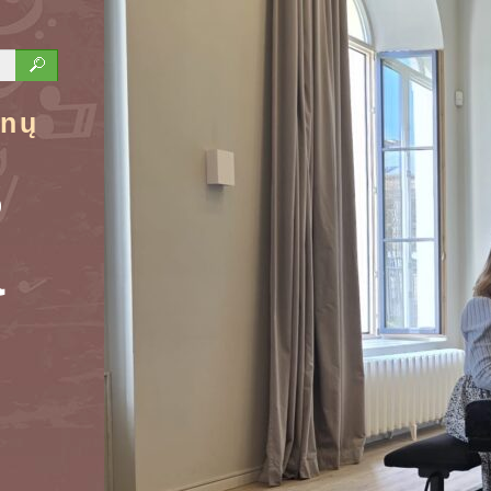
ūnų
s
a