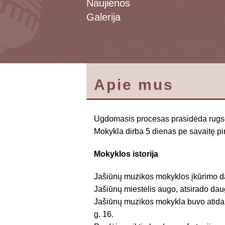
Naujienos
Galerija
Apie mus
Ugdomasis procesas prasidėda rugsė
Mokykla dirba 5 dienas pe savaitę pi
Mokyklos istorija
Jašiūnų muzikos mokyklos įkūrimo da
Jašiūnų miestelis augo, atsirado dau
Jašiūnų muzikos mokykla buvo atidar
g. 16.