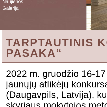
Naujienos
Galerija
TARPTAUTINIS 
PASAKA“
2022 m. gruodžio 16-17 d
jaunųjų atlikėjų konkur
(Daugavpils, Latvija), k
skyriaus mokytojos meto