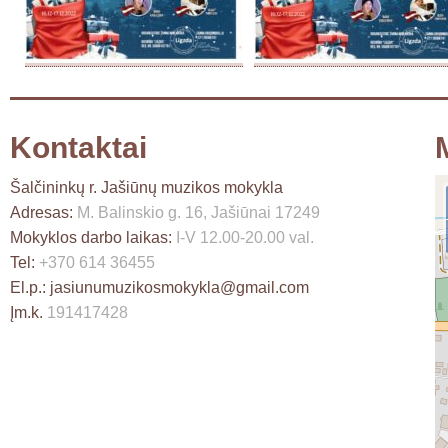
Kontaktai
Šalčininkų r. Jašiūnų muzikos mokykla
Adresas:
M. Balinskio g. 16, Jašiūnai 17249
Mokyklos darbo laikas:
I-V 12.00-20.00 val.
Tel:
+370 614 36455
El.p.:
jasiunumuzikosmokykla@gmail.com
Įm.k.
191417428