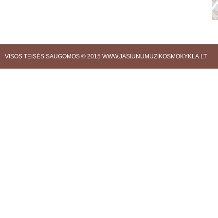
VISOS TEISĖS SAUGOMOS © 2015
WWW.JASIUNUMUZIKOSMOKYKLA.LT