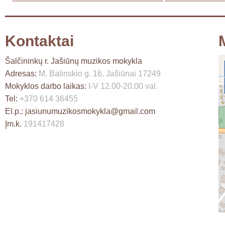
Kontaktai
Šalčininkų r. Jašiūnų muzikos mokykla
Adresas:
M. Balinskio g. 16, Jašiūnai 17249
Mokyklos darbo laikas:
I-V 12.00-20.00 val.
Tel:
+370 614 36455
El.p.:
jasiunumuzikosmokykla@gmail.com
Įm.k.
191417428