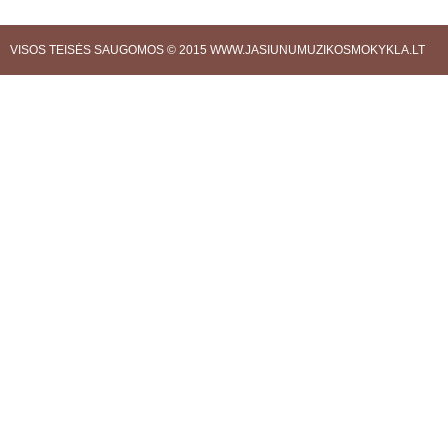
VISOS TEISĖS SAUGOMOS © 2015
WWW.JASIUNUMUZIKOSMOKYKLA.LT