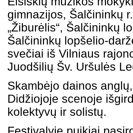
Eišiškių muzikos mokyklo
gimnazijos, Šalčininkų r.
„Žiburėlis“, Šalčininkų lo
Šalčininkų lopšelio-darže
svečiai iš Vilniaus rajon
Juodšilių Šv. Uršulės L
Skambėjo dainos anglų, 
Didžiojoje scenoje išgi
kolektyvų ir solistų.
Festivalyje puikiai pas