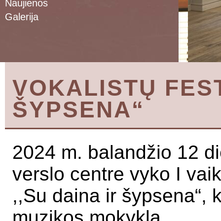
Naujienos
Galerija
VOKALISTŲ FEST
ŠYPSENA“
2024 m. balandžio 12 die
verslo centre vyko I vaik
,,Su daina ir šypsena“, 
muzikos mokykla.