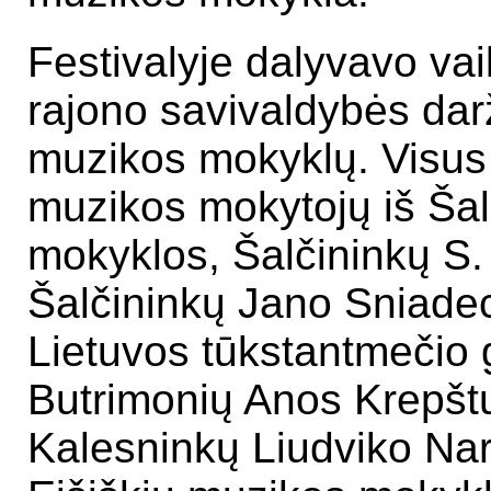
Festivalyje dalyvavo vai
rajono savivaldybės dar
muzikos mokyklų. Visus
muzikos mokytojų iš Šal
mokyklos, Šalčininkų S
Šalčininkų Jano Sniadec
Lietuvos tūkstantmečio 
Butrimonių Anos Krepštul
Kalesninkų Liudviko Nar