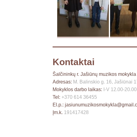
Kontaktai
Šalčininkų r. Jašiūnų muzikos mokykla
Adresas:
M. Balinskio g. 16, Jašiūnai 
Mokyklos darbo laikas:
I-V 12.00-20.00
Tel:
+370 614 36455
El.p.:
jasiunumuzikosmokykla@gmail.
Įm.k.
191417428