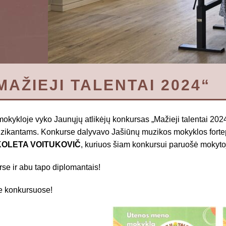
AŽIEJI TALENTAI 2024“
kykloje vyko Jaunųjų atlikėjų konkursas „Mažieji talentai 202
ikantams. Konkurse dalyvavo Jašiūnų muzikos mokyklos forte
KOLETA VOITUKOVIČ
, kuriuos šiam konkursui paruošė mok
se ir abu tapo diplomantais!
e konkursuose!