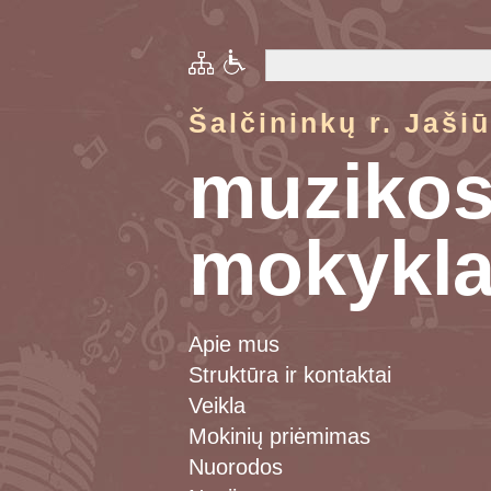
Šalčininkų r. Jaši
muziko
mokykl
Apie mus
Struktūra ir kontaktai
Veikla
Mokinių priėmimas
Nuorodos