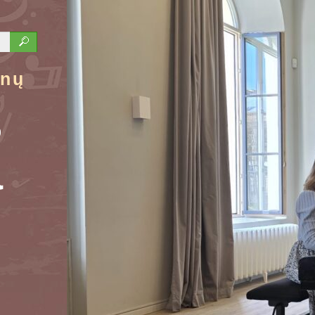
ūnų
s
a