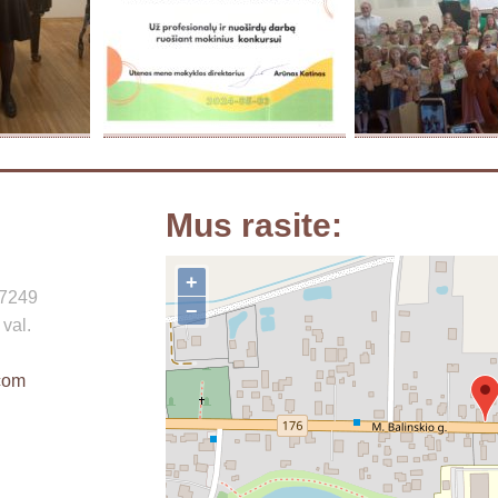
Mus rasite:
+
17249
−
 val.
com