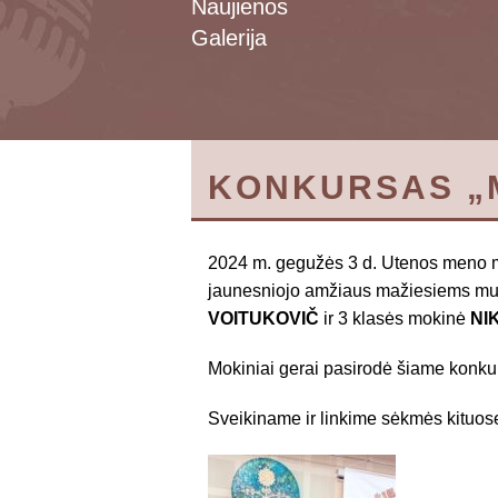
Naujienos
Galerija
KONKURSAS „M
2024 m. gegužės 3 d. Utenos meno mo
jaunesniojo amžiaus mažiesiems muz
VOITUKOVIČ
ir 3 klasės mokinė
NI
Mokiniai gerai pasirodė šiame konkur
Sveikiname ir linkime sėkmės kituos