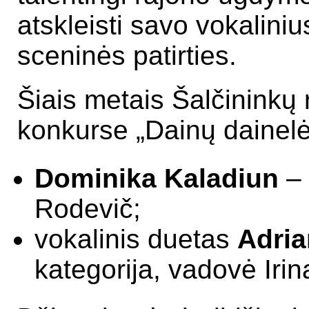
atskleisti savo vokaliniu
sceninės patirties.
Šiais metais Šalčininkų
konkurse „Dainų dainelė
Dominika Kaladiun
– 
Rodevič;
vokalinis duetas
Adria
kategorija, vadovė Iri