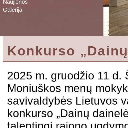
Naujienos
Galerija
Konkurso „Dainų 
2025 m. gruodžio 11 d. 
Moniuškos menų mokyklo
savivaldybės Lietuvos va
konkurso „Dainų dainelė
talentingi rajono ugdymo