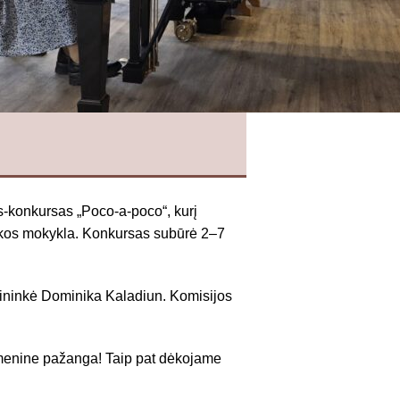
as-konkursas „Poco-a-poco“, kurį
ikos mokykla. Konkursas subūrė 2–7
kininkė Dominika Kaladiun. Komisijos
 menine pažanga! Taip pat dėkojame