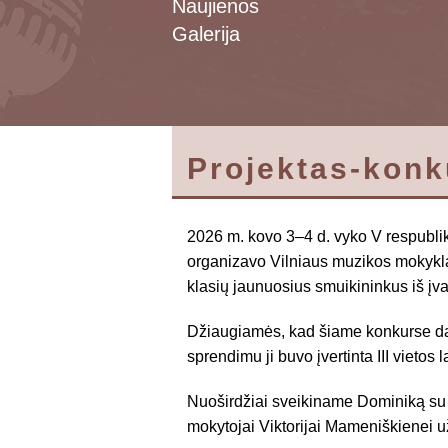
Naujienos
Galerija
Projektas-kon
2026 m. kovo 3–4 d. vyko V respublik
organizavo Vilniaus muzikos mokykl
klasių jaunuosius smuikininkus iš įv
Džiaugiamės, kad šiame konkurse dal
sprendimu ji buvo įvertinta III vietos
Nuoširdžiai sveikiname Dominiką su
mokytojai Viktorijai Mameniškienei u