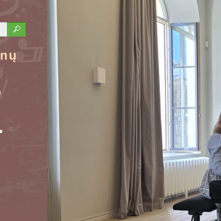
ūnų
s
a