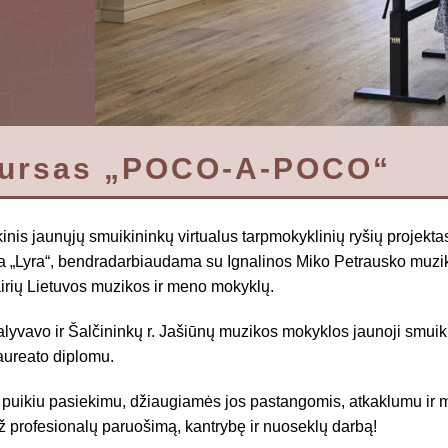
kursas „POCO-A-POCO“
inis jaunųjų smuikininkų virtualus tarpmokyklinių ryšių projekt
a „Lyra“, bendradarbiaudama su Ignalinos Miko Petrausko muz
airių Lietuvos muzikos ir meno mokyklų.
yvavo ir Šalčininkų r. Jašiūnų muzikos mokyklos jaunoji smui
 laureato diplomu.
 puikiu pasiekimu, džiaugiamės jos pastangomis, atkaklumu ir
ž profesionalų paruošimą, kantrybę ir nuoseklų darbą!