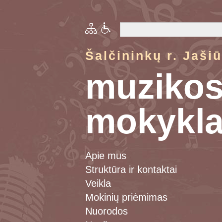
Šalčininkų r. Jaši
muziko
mokykl
Apie mus
Struktūra ir kontaktai
Veikla
Mokinių priėmimas
Nuorodos