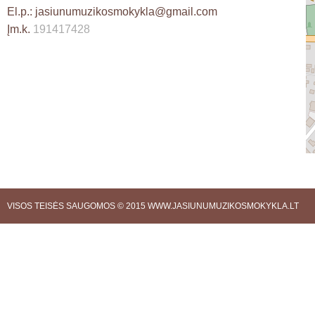
El.p.:
jasiunumuzikosmokykla@gmail.com
Įm.k.
191417428
VISOS TEISĖS SAUGOMOS © 2015
WWW.JASIUNUMUZIKOSMOKYKLA.LT