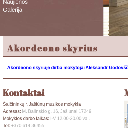
Naujienos
Galerija
Akordeono skyrius
Akordeono skyriuje dirba mokytojai Aleksandr Godovšči
Kontaktai
Šalčininkų r. Jašiūnų muzikos mokykla
Adresas:
M. Balinskio g. 16, Jašiūnai 17249
Mokyklos darbo laikas:
I-V 12.00-20.00 val.
Tel:
+370 614 36455