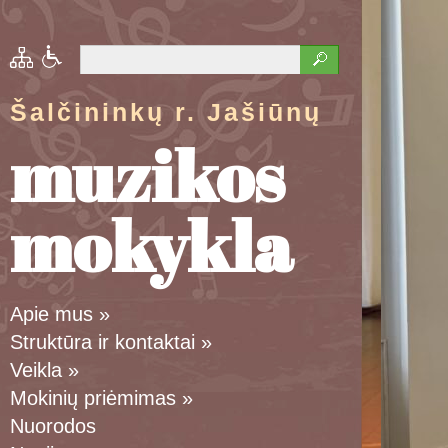
Šalčininkų r. Jašiūnų
muzikos
mokykla
Apie mus
»
Struktūra ir kontaktai
»
Veikla
»
Mokinių priėmimas
»
Nuorodos