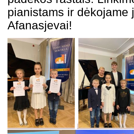
pianistams ir dėkojame j
Afanasjevai!