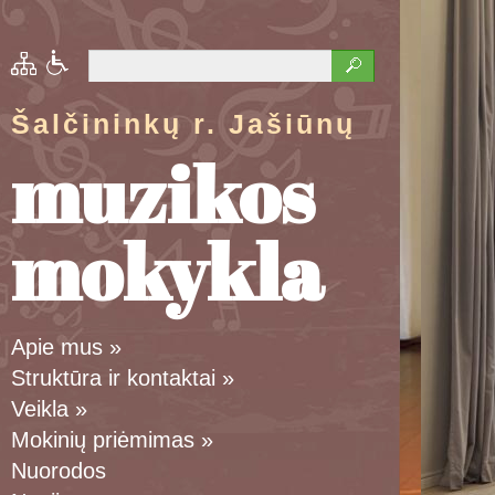
Šalčininkų r. Jašiūnų
muzikos
mokykla
Apie mus
»
Struktūra ir kontaktai
»
Veikla
»
Mokinių priėmimas
»
Nuorodos