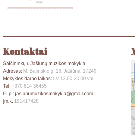
Kontaktai
Šalčininkų r. Jašiūnų muzikos mokykla
Adresas:
M. Balinskio g. 16, Jašiūnai 17249
Mokyklos darbo laikas:
I-V 12.00-20.00 val.
Tel:
+370 614 36455
El.p.:
jasiunumuzikosmokykla@gmail.com
Įm.k.
191417428