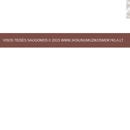
VISOS TEISĖS SAUGOMOS © 2015
WWW.JASIUNUMUZIKOSMOKYKLA.LT