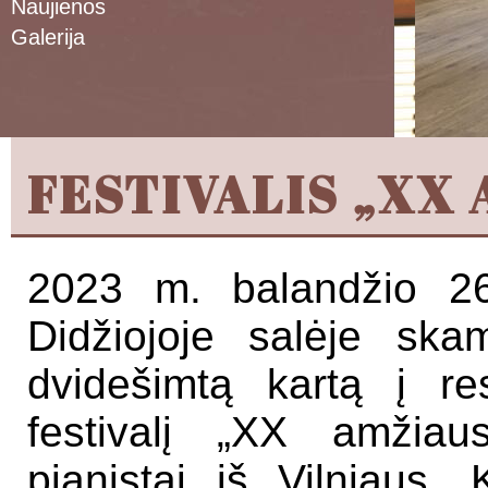
Naujienos
Galerija
FESTIVALIS „XX
2023 m. balandžio 
Didžiojoje salėje ska
dvidešimtą kartą į res
festivalį „XX amžiau
pianistai iš Vilniaus, 