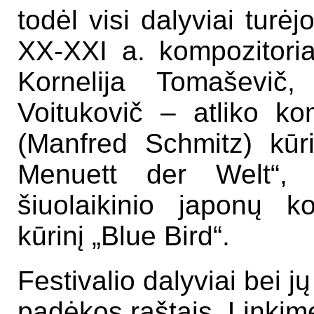
todėl visi dalyviai turėj
XX-XXI a. kompozitoriau
Kornelija Tomaševič,
Voitukovič – atliko k
(Manfred Schmitz) kū
Menuett der Welt“, o
šiuolaikinio japonų k
kūrinį „Blue Bird“.
Festivalio dalyviai bei 
padėkos raštais. Linki