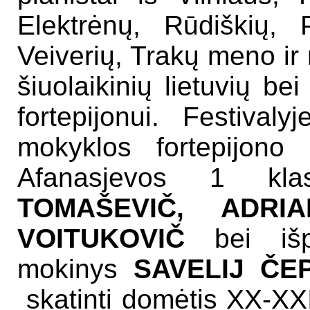
Elektrėnų, Rūdiškių, 
Veiverių, Trakų meno ir
šiuolaikinių lietuvių be
fortepijonui. Festiva
mokyklos fortepijono 
Afanasjevos 1 kl
TOMAŠEVIČ, ADR
VOITUKOVIČ
bei iš
mokinys
SAVELIJ ČEP
skatinti domėtis XX-XXI