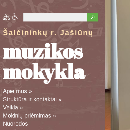
Šalčininkų r. Jašiūnų
muzikos
mokykla
Apie mus
»
Struktūra ir kontaktai
»
Veikla
»
Mokinių priėmimas
»
Nuorodos