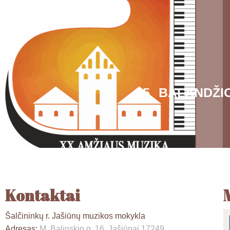
15 BALANDŽI
Kontaktai
Šalčininkų r. Jašiūnų muzikos mokykla
Adresas:
M. Balinskio g. 16, Jašiūnai 17249