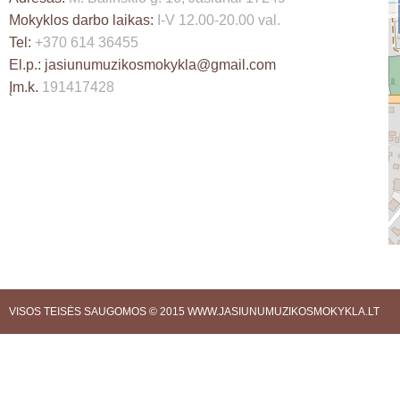
Mokyklos darbo laikas:
I-V 12.00-20.00 val.
Tel:
+370 614 36455
El.p.:
jasiunumuzikosmokykla@gmail.com
Įm.k.
191417428
VISOS TEISĖS SAUGOMOS © 2015
WWW.JASIUNUMUZIKOSMOKYKLA.LT