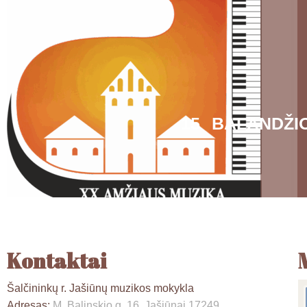
15 BALANDŽI
Kontaktai
Šalčininkų r. Jašiūnų muzikos mokykla
Adresas:
M. Balinskio g. 16, Jašiūnai 17249