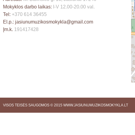
Mokyklos darbo laikas:
I-V 12.00-20.00 val.
Tel:
+370 614 36455
El.p.:
jasiunumuzikosmokykla@gmail.com
Įm.k.
191417428
VISOS TEISĖS SAUGOMOS © 2015
WWW.JASIUNUMUZIKOSMOKYKLA.LT