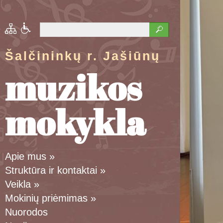
Šalčininkų r. Jašiūnų
muzikos
mokykla
Apie mus
»
Struktūra ir kontaktai
»
Veikla
»
Mokinių priėmimas
»
Nuorodos