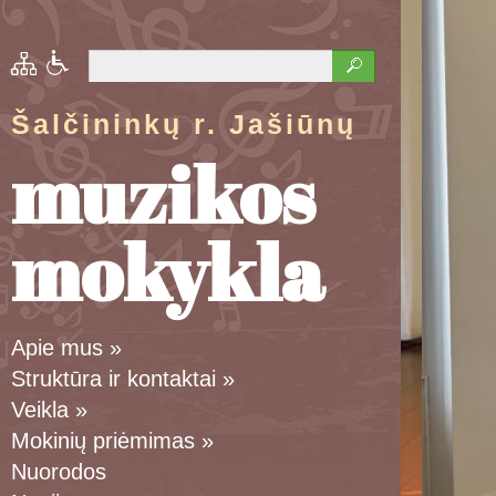
Šalčininkų r. Jašiūnų
muzikos
mokykla
Apie mus
»
Struktūra ir kontaktai
»
Veikla
»
Mokinių priėmimas
»
Nuorodos