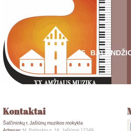
15 BALANDŽI
Kontaktai
Šalčininkų r. Jašiūnų muzikos mokykla
Adresas:
M. Balinskio g. 16, Jašiūnai 17249