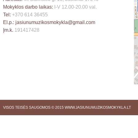
Mokyklos darbo laikas:
I-V 12.00-20.00 val.
Tel:
+370 614 36455
El.p.:
jasiunumuzikosmokykla@gmail.com
Įm.k.
191417428
VISOS TEISĖS SAUGOMOS © 2015
WWW.JASIUNUMUZIKOSMOKYKLA.LT